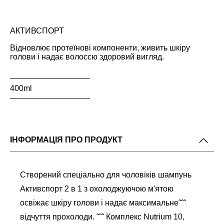
АКТИВСПОРТ
Відновлює протеїнові компоненти, живить шкіру
голови і надає волоссю здоровий вигляд.
400ml
ІНФОРМАЦІЯ ПРО ПРОДУКТ
Створений спеціально для чоловіків шампунь
Активспорт 2 в 1 з охолоджуючою м'ятою
освіжає шкіру голови і надає максимальнеˆˆˆ
відчуття прохолоди. ˆˆˆ Комплекс Nutrium 10,