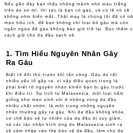
Nếu gần đây bạn thấy những mảnh nhỏ màu trắng
trên áo sơ mi, thì tức là bạn có gàu, và có lẽ nó sẽ
không sớm biến mất. Thật may là chúng tôi đã có n
mẹo hữu ích, để bạn không chỉ loại bỏ gàu mà còn
ngăn ngừa để gàu không bao giờ trở lại. Đọc thêm 
cách giữ cho da đầu sạch sẽ.
1. Tìm Hiểu Nguyên Nhân Gây
Ra Gàu
Biết rõ đối thủ trước khi tấn công. Gàu do rất
nhiều yếu tố gây ra, vì vậy điều quan trọng là
phải biết rõ nguyên nhân khiến bạn bị gàu trước
khi điều trị. Sự tích tụ Malassezia, một loại nấm
giống như men sinh sôi ở những vùng da đầu
nhiều chất nhờn, là một trong những nguyên
nhân thường gây ra gàu. Khi da đầu không khỏe,
cơ chế bảo vệ tự nhiên của da đầu bị suy giảm,
và các tác nhân kích ứng do Malassezia sinh ra
sẽ xâm nhập vào lớp bảo vệ da đầu, làm cho da