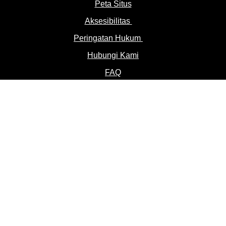
Peta Situs
Aksesibilitas
Peringatan Hukum
Hubungi Kami
FAQ
Location
Indonesia
Change Location
© 2026 Unilever. Semua hak
cipta dilindungi.
*Tak ada ketombe yang terlihat dengan teratur
menggunakan CLEAR