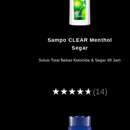
Sampo CLEAR Menthol
Segar
Solusi Total Bebas Ketombe & Segar 48 Jam
Peringkat
(14)
rata-
rata
Sampo
CLEAR
Menthol
Segar
ini
adalah