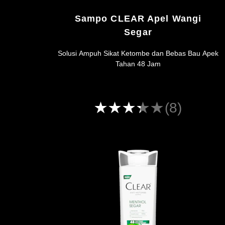
Sampo CLEAR Apel Wangi
Segar
Solusi Ampuh Sikat Ketombe dan Bebas Bau Apek
Tahan 48 Jam
Peringkat
(8)
rata-
rata
CLEAR
Superfresh
Apple
Shampoo
ini
adalah
3.3
dari
5
dari
8
peringkat.