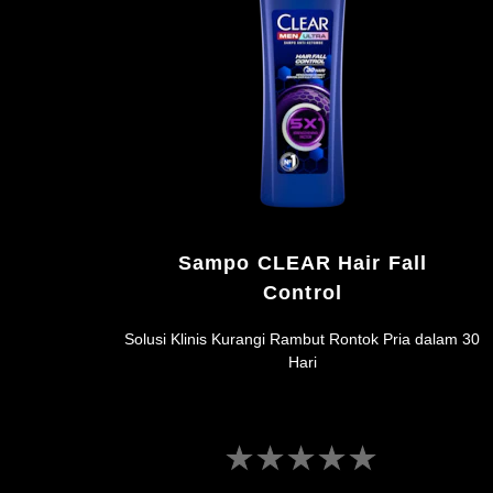
4.6
dari
5
dari
14
peringkat.
Sampo CLEAR Hair Fall
Control
Solusi Klinis Kurangi Rambut Rontok Pria dalam 30
Hari
Tidak
ada
peringkat