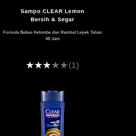
Sampo CLEAR Lemon
Bersih & Segar
Formula Bebas Ketombe dan Rambut Lepek Tahan
48 Jam
Peringkat
(1)
rata-
rata
CLEAR
Fresh
Cool
Lemon
Shampoo
ini
adalah
3.0
dari
5
dari
1
peringkat.