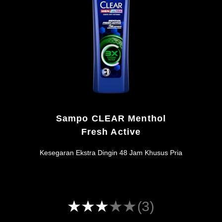
4.2
dari
5
dari
10
peringkat.
Sampo CLEAR Menthol
Fresh Active
Kesegaran Ekstra Dingin 48 Jam Khusus Pria
Peringkat
(3)
rata-
rata