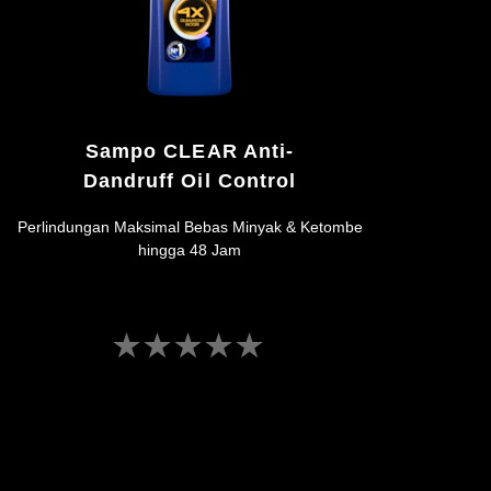
Sampo CLEAR Anti-
Dandruff Oil Control
Perlindungan Maksimal Bebas Minyak & Ketombe
hingga 48 Jam
Tidak
ada
peringkat
yang
dikirimkan
untuk
product
ini