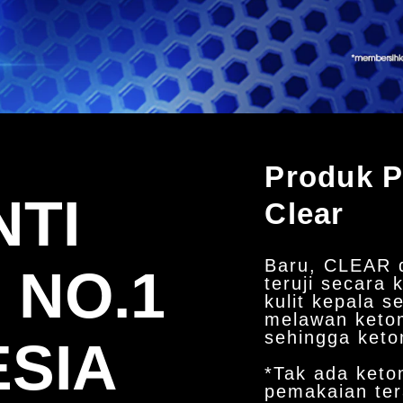
Produk 
NTI
Clear
Baru, CLEAR 
 NO.1
teruji secara 
kulit kepala 
melawan keto
sehingga keto
ESIA
*Tak ada keto
pemakaian te