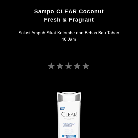
Sampo CLEAR Coconut
Fresh & Fragrant
Solusi Ampuh Sikat Ketombe dan Bebas Bau Tahan
48 Jam
Tidak
ada
peringkat
yang
dikirimkan
untuk
product
ini