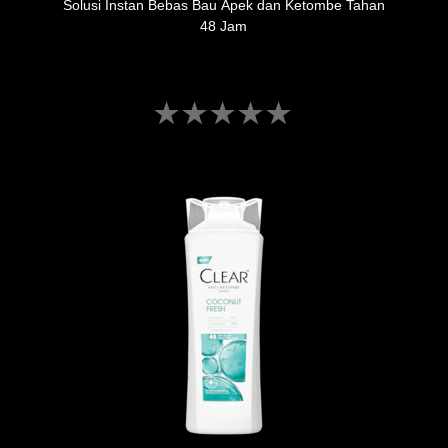
Solusi Instan Bebas Bau Apek dan Ketombe Tahan
48 Jam
Tidak
ada
peringkat
yang
dikirimkan
untuk
product
ini