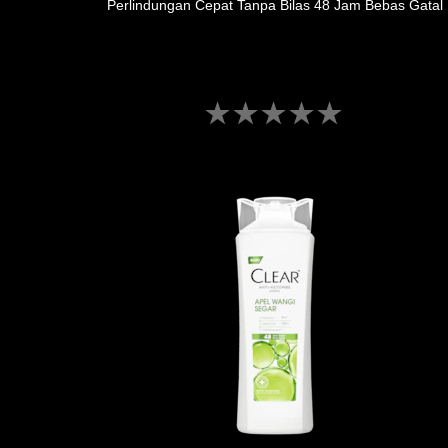
Perlindungan Cepat Tanpa Bilas 48 Jam Bebas Gatal
Tidak
ada
peringkat
yang
dikirimkan
untuk
product
ini