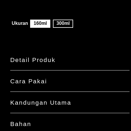
yang
dikirimkan
untuk
product
ini
Ukuran
160ml
300ml
Detail Produk
Cara Pakai
Kandungan Utama
Bahan