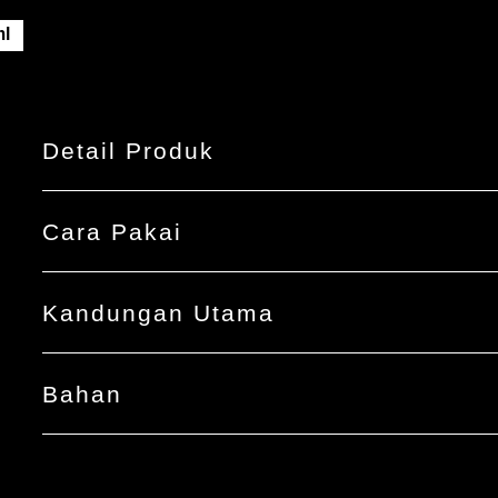
ini
adalah
l
3.3
dari
5
dari
8
peringkat.
Detail Produk
Cara Pakai
Kandungan Utama
Bahan