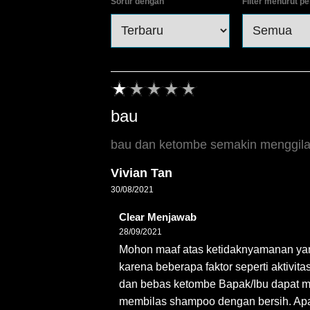
Sortir dengan
Filter menurut pe
bau
bau dan ketombe semakin menggila
Vivian Tan
30/08/2021
Clear Menjawab
28/09/2021
Mohon maaf atas ketidaknyamanan yang
karena beberapa faktor seperti aktivita
dan bebas ketombe Bapak/Ibu dapat me
membilas shampoo dengan bersih. Apa