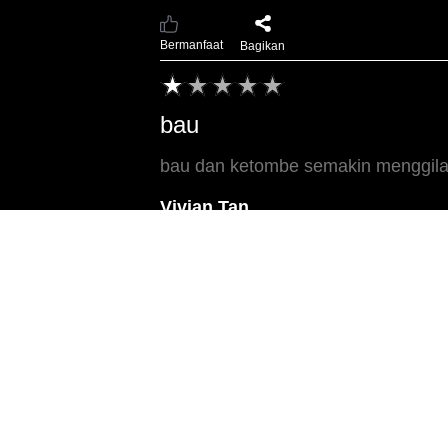
Bermanfaat
Bagikan
bau
bau dan ketombe semakin menggila
Vivian Tan
30/08/2021
Clear Menjawab
28/09/2021
Mohon maaf atas ketidaknyamanan yang
karena beberapa faktor seperti aktivita
dan bebas ketombe Bapak/Ibu dapat me
membilas shampoo dengan bersih. Apa
(1)