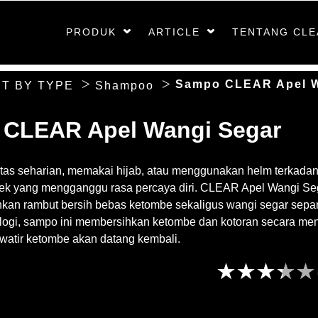
PRODUK
ARTICLE
TENTANG CLE
Sampo CLEAR Apel W
T BY TYPE
Shampoo
CLEAR Apel Wangi Segar
vitas seharian, memakai hijab, atau menggunakan helm terkada
k yang mengganggu rasa percaya diri. CLEAR Apel Wangi Sega
kan rambut bersih bebas ketombe sekaligus wangi segar sepan
logi, sampo ini membersihkan ketombe dan kotoran secara men
awatir ketombe akan datang kembali.
Peringkat
rata-
rata
CLEAR
Superfresh
Apple
Shampoo