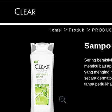
Home
Produk
PRODUC
Skip to content
Sampo 
Sering berakti
memicu bau ape
yang mengingin
secara dermato
tanpa perlu kh