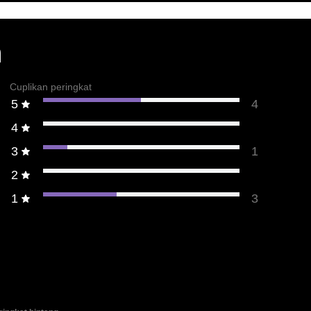
n
Cuplikan peringkat
5
4
4
3
1
2
1
3