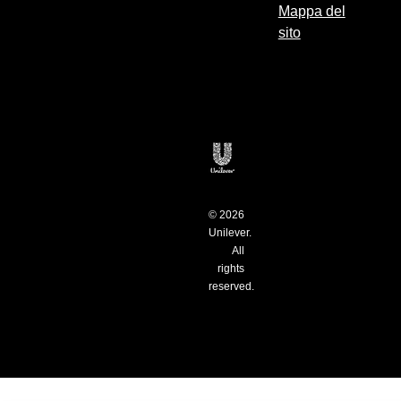
Mappa del
sito
Apri in una nuova finestra
© 2026
Unilever.
All
rights
reserved.