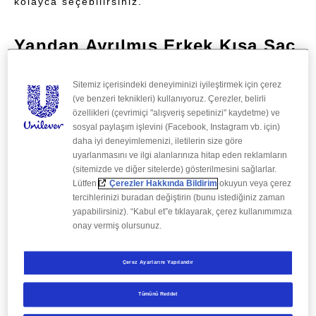
kolayca seçebilirsiniz.
Yandan Ayrılmış Erkek Kısa Saç
Modeli
Sitemiz içerisindeki deneyiminizi iyileştirmek için çerez
Eğer karizmatik bir stil ve jilet gibi görünen
(ve benzeri teknikleri) kullanıyoruz. Çerezler, belirli
saçlar istiyorsanız, saçlarınızı yandan ayrılmış
özellikleri (çevrimiçi "alışveriş sepetinizi" kaydetme) ve
sosyal paylaşım işlevini (Facebook, Instagram vb. için)
şekilde kestirebilirsiniz. Bu model için önleri ve
daha iyi deneyimlemenizi, iletilerin size göre
üstleri biraz daha uzun tutup yanları daha kısa
uyarlanmasını ve ilgi alanlarınıza hitap eden reklamların
yaptırabilirsiniz. Böylece hem günlük hayatta
(sitemizde ve diğer sitelerde) gösterilmesini sağlarlar.
hem de özel davetlerde kolayca şekil alıp çok şık
Lütfen
Çerezler Hakkında Bildirim
okuyun veya çerez
bir görünüme kavuşan saçlar elde edebilirsiniz.
tercihlerinizi buradan değiştirin (bunu istediğiniz zaman
Gerektiğinde jöle kullanarak saçlarınızı kolayca
yapabilirsiniz). “Kabul et”e tıklayarak, çerez kullanımımıza
farklı tarzlara geçirebilirsiniz.
onay vermiş olursunuz.
Katlı ve Hareketli Erkek Kısa
Çerez Ayarlarını Yapılandır
Saç Modeli
Tümünü Reddet
Saçlarınızın çok fazla kısa olmasını