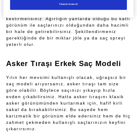
Tümünü Kabul Et
istemiyorsanız ve doğal bir görünüm elde
etmenin peşindeyseniz, saçlarınızı mutlaka katlı
kestirmelisiniz. Ağırlığın yanlarda olduğu bu katlı
görünüm ile saçlarınızı olduğundan daha hacimli
bir hale de getirebilirsiniz. Şekillendirmeniz
gerektiğinde de bir miktar jöle ya da saç spreyi
yeterli olur.
Asker Tıraşı Erkek Saç Modeli
Yılın her mevsimi kullanışlı olacak, uğraşsız bir
saç modeli arıyorsanız, asker tıraşı tam size
göre olabilir. Böylece saçınızı yıkayıp hızla
evden çıkabilirsiniz. Hatta asker tıraşını klasik
asker görünümünden kurtarmak için, hafif kirli
sakal da bırakabilirsiniz. Bu sayede hem
karizmatik bir görünüm elde edersiniz hem de hiç
zahmet çekmeden kullanışlı saçlarınızın keyfini
çıkarırsınız.