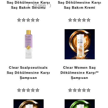
Saç Dökülmesine Karşı
Saç Dökülmesine Karşı
(
10 ürün
)
Saç Bakım Serumu
Saç Bakım Kremi
Bu
Bu
product
product
için
için
değerlendirme
değerlendirme
gönderilmedi
gönderilmedi
Clear Scalpceuticals
Clear Women Saç
Saç Dökülmesine Karşı
Dökülmesine Karşı**
Şampuan
Şampuan
Bu
Bu
product
product
için
için
değerlendirme
değerlendirme
gönderilmedi
gönderilmedi