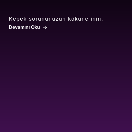
Kepek sorununuzun köküne inin.
Discover more about KEPEKLENME SEBEPLERI NEL
Devamını Oku