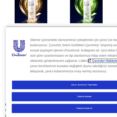
Clear Women Kil
Clear Women Bitkisel
Terapisi Kepeğe Karşı
Sentez Kepeğe Karşı
Sitemiz içerisindeki deneyiminizi iyileştirmek için çerez (ve be
Etkili Şampuan
Etkili Şampuan
kullanıyoruz. Çerezler, belirli özellikleri (çevrimiçi "alışveriş 
sosyal paylaşım işlevini (Facebook, Instagram vb. için) daha iy
Bu
Bu
size göre uyarlanmasını ve ilgi alanlarınıza hitap eden reklam
product
product
sitelerde) gösterilmesini sağlarlar. Lütfen
Çerezler Hakkınd
için
için
çerez tercihlerinizi buradan değiştirin (bunu istediğiniz zaman
değerlendirme
değerlendirme
tıklayarak, çerez kullanımımıza onay vermiş olursunuz.
gönderilmedi
gönderilmedi
Daha Fazlasını Göster
Çerez Ayarlarını Yapılandır
Tümünü Reddet
CLEAR saç dökülmesine karşı şampuan serisi,
Tümünü Kabul Et
saç diplerini besleyen formülü ile koparak
dökülmeleri engellemeye yardım eder.