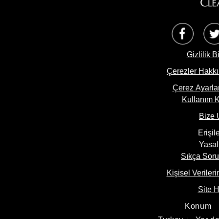
Opens 
Gizlilik B
Çerezler Hakkı
Çerez Ayarlar
Kullanım K
Bize 
Erişile
Yasal
Sıkça Soru
Kişisel Veriler
Site H
Konum