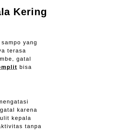
la Kering
h sampo yang
a terasa
ombe, gatal
mplit
bisa
mengatasi
 gatal karena
ulit kepala
ktivitas tanpa