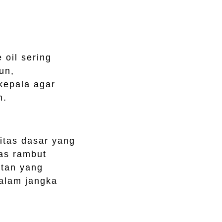
 oil sering
un,
kepala agar
n.
nitas dasar yang
as rambut
atan yang
dalam jangka