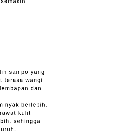
k semakin
ilih sampo yang
t terasa wangi
elembapan dan
minyak berlebih,
awat kulit
bih, sehingga
luruh.