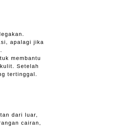
legakan.
i, apalagi jika
.
untuk membantu
ulit. Setelah
g tertinggal.
an dari luar,
rangan cairan,