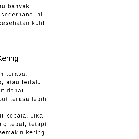
amu banyak
 sederhana ini
esehatan kulit
Kering
n terasa,
, atau terlalu
ut dapat
ut terasa lebih
t kepala. Jika
g tepat, tetapi
 semakin kering.