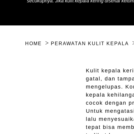
secukupnya. Jika kulit kepala kering disertai k
HOME
PERAWATAN KULIT KEPALA
Kulit kepala ke
gatal, dan tamp
mengelupas. Kond
kepala kehilang
cocok dengan pr
Untuk mengatas
lalu menyesuaik
tepat bisa memb