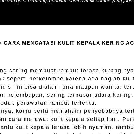
etombe dan gatal berulang, gunakan sampo antiketombe yang ju
CARA MENGATASI KULIT KEPALA KERING A
ring sering membuat rambut terasa kurang n
ak seperti berketombe karena ada bagian kuli
isi ini bisa dialami pria maupun wanita, teru
an kelembapan, sering terpapar udara kering,
oduk perawatan rambut tertentu.
inya, kamu perlu memahami penyebabnya terl
an cara merawat kulit kepala setiap hari. Pe
antu kulit kepala terasa lebih nyaman, rambu