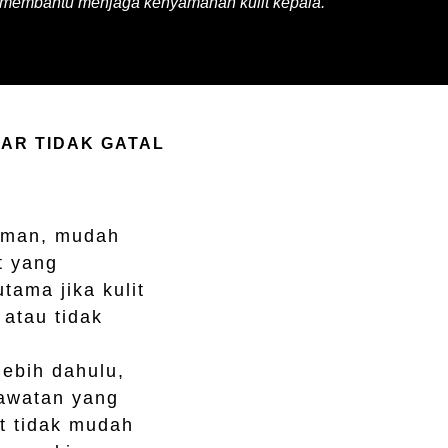
ga membantu menjaga kenyamanan kulit kepala.
GAR TIDAK GATAL
yaman, mudah
t yang
tama jika kulit
 atau tidak
ebih dahulu,
rawatan yang
t tidak mudah