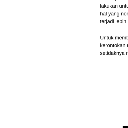
lakukan unt
hal yang nor
terjadi lebi
Untuk memba
kerontokan 
setidaknya 