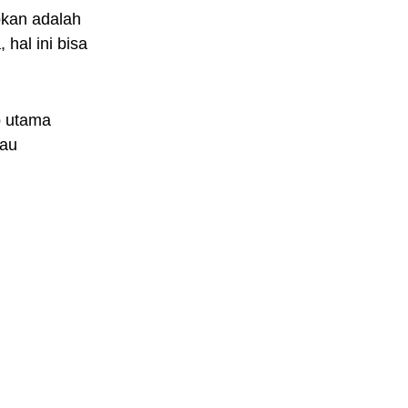
okan adalah
hal ini bisa
b utama
tau