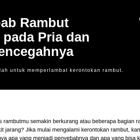
bab Rambut
 pada Pria dan
encegahnya
udah untuk memperlambat kerontokan rambut.
s rambutmu semakin berkurang atau beberapa bagian r
dikit jarang? Jika mulai mengalami kerontokan rambut, k
nya apa yang menjadi penyebabnya dan apa yang bisa 