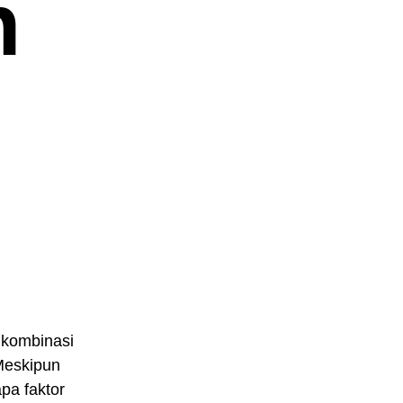
h
 kombinasi
 Meskipun
apa faktor