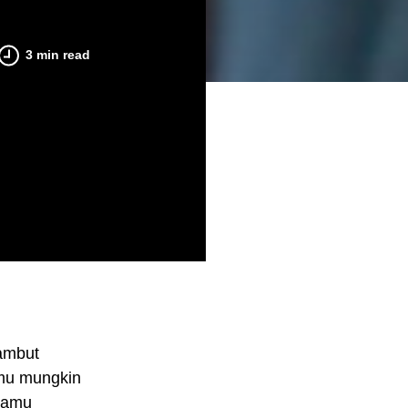
Penyebab Rambut Rontok pada Pria dan Cara Men
3 min read
ambut
amu mungkin
kamu