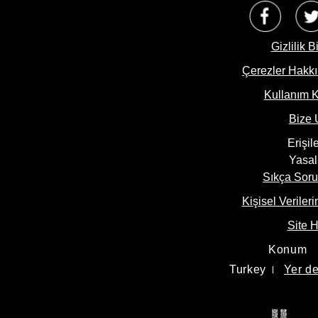
Opens 
Gizlilik B
Çerezler Hakkı
Çerez Ayarlar
Kullanım K
Bize 
Erişile
Yasal
Sıkça Soru
Kişisel Veriler
Site H
Konum
Turkey
Yer de