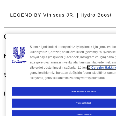
LEGEND BY Viniscus JR. | Hydro Boost
Ürün ayrıntıları
Sitemiz içerisindeki deneyiminizi iyileştirmek için çerez (ve be
kullanıyoruz. Çerezler, belirli özellikleri (çevrimiçi "alışveriş 
Nasıl kullanılır
sosyal paylaşım işlevini (Facebook, Instagram vb. için) daha iy
size göre uyarlanmasını ve ilgi alanlarınıza hitap eden reklam
sitelerde) gösterilmesini sağlarlar. Lütfen
Çerezler Hakkınd
çerez tercihlerinizi buradan değiştirin (bunu istediğiniz zaman
Sonuçlar
tıklayarak, çerez kullanımımıza onay vermiş olursunuz.
Çerez Ayarlarını Yapılandır
İçindekiler
Tümünü Reddet
Tümünü Kabul Et