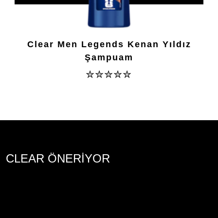
Clear Men Legends Kenan Yıldız
Şampuam
Bu
product
için
değerlendirme
gönderilmedi
CLEAR ÖNERİYOR