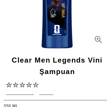
Clear Men Legends Vini
Şampuan
Bu
Bir değerlendirme yazın
Bir soru sor
product
için
değerlendirme
gönderilmedi
350 ML