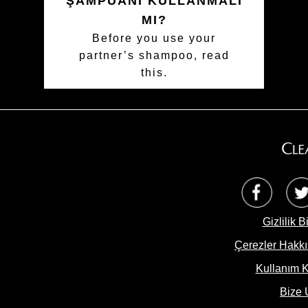
ŞAMPUANI KULLANMALI
MI?
Before you use your
partner’s shampoo, read
this.
Opens 
Gizlilik B
Çerezler Hakkı
Çerez Ayarlar
Kullanım K