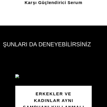
Karşı Güçlendirici Serum
Bu
product
için
değerlendirme
gönderilmedi
ŞUNLARI DA DENEYEBİLİRSİNİZ
ERKEKLER VE
KADINLAR AYNI