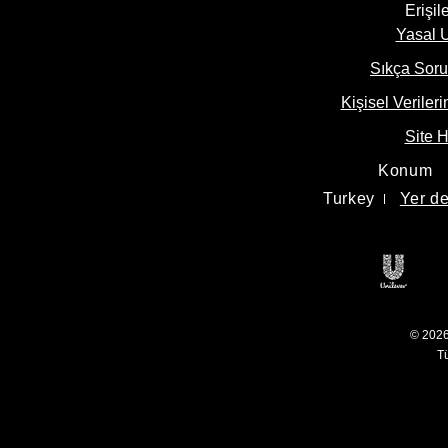
Bize 
Erişile
Yasal U
Sıkça Soru
Kişisel Veriler
Site H
Konum
Turkey
Yer de
Open
© 2026
T