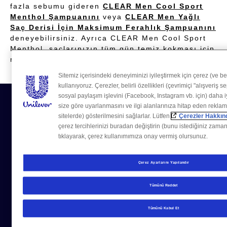
fazla sebumu gideren
CLEAR Men Cool Sport
Menthol Şampuanını
veya
CLEAR Men Yağlı
Saç Derisi İçin Maksimum Ferahlık Şampuanını
deneyebilirsiniz. Ayrıca CLEAR Men Cool Sport
Menthol, saçlarınızın tüm gün temiz kokması için
mentol içeriğine de sahiptir.
Sitemiz içerisindeki deneyiminizi iyileştirmek için çerez (ve be
kullanıyoruz. Çerezler, belirli özellikleri (çevrimiçi "alışveriş 
sosyal paylaşım işlevini (Facebook, Instagram vb. için) daha iy
size göre uyarlanmasını ve ilgi alanlarınıza hitap eden reklam
sitelerde) gösterilmesini sağlarlar. Lütfen
Çerezler Hakkınd
çerez tercihlerinizi buradan değiştirin (bunu istediğiniz zaman
tıklayarak, çerez kullanımımıza onay vermiş olursunuz.
Çerez Ayarlarını Yapılandır
Tümünü Reddet
Tümünü Kabul Et