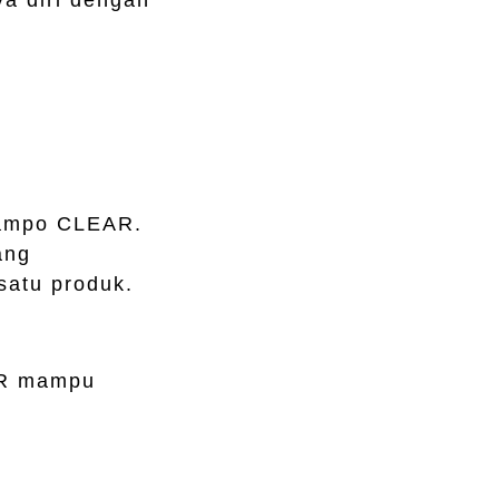
ya diri dengan
hampo CLEAR.
ang
satu produk.
AR mampu