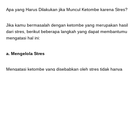
Apa yang Harus Dilakukan jika Muncul Ketombe karena Stres?
Jika kamu bermasalah dengan ketombe yang merupakan hasil
dari stres, berikut beberapa langkah yang dapat membantumu
mengatasi hal ini:
a. Mengelola Stres
Mengatasi ketombe yang disebabkan oleh stres tidak hanya
memerlukan perawatan dari luar, tetapi juga menuntut kamu
untuk mengelola stres dengan baik. Stres yang tidak terkendali
dapat memperburuk kondisi kulit kepala, jadi penting untuk
menemukan cara untuk mengendalikannya.
Nah, berikut ini beberapa
cara menghilangkan ketombe
karena stres yang bisa membantu:
Meditasi:
Meditasi adalah metode yang efektif untuk