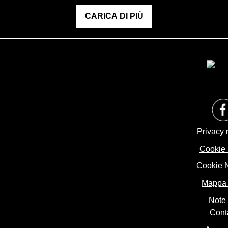
CARICA DI PIÙ
Privacy 
Cookie 
Cookie 
Mappa d
Note 
Conta