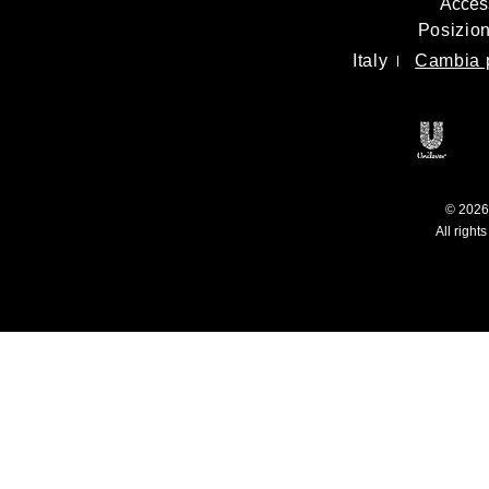
Access
Posizio
Italy
Cambia 
Apri 
© 2026 
All right