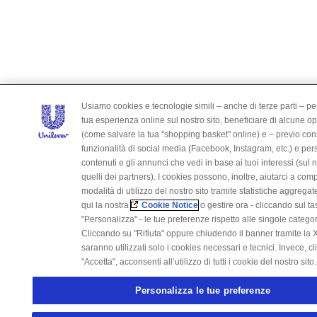
Usiamo cookies e tecnologie simili – anche di terze parti – per
tua esperienza online sul nostro sito, beneficiare di alcune o
(come salvare la tua "shopping basket" online) e – previo con
funzionalità di social media (Facebook, Instagram, etc.) e per
contenuti e gli annunci che vedi in base ai tuoi interessi (sul n
quelli dei partners). I cookies possono, inoltre, aiutarci a co
modalità di utilizzo del nostro sito tramite statistiche aggrega
qui la nostra
Cookie Notice
o gestire ora - cliccando sul ta
"Personalizza" - le tue preferenze rispetto alle singole categor
Cliccando su "Rifiuta" oppure chiudendo il banner tramite la X
saranno utilizzati solo i cookies necessari e tecnici. Invece, c
"Accetta", acconsenti all’utilizzo di tutti i cookie del nostro sito.
Personalizza le tue preferenze