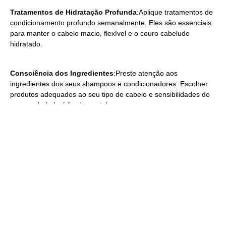
Tratamentos de Hidratação Profunda
:Aplique tratamentos de
condicionamento profundo semanalmente. Eles são essenciais
para manter o cabelo macio, flexível e o couro cabeludo
hidratado.
Consciência dos Ingredientes
:Preste atenção aos
ingredientes dos seus shampoos e condicionadores. Escolher
produtos adequados ao seu tipo de cabelo e sensibilidades do
couro cabeludo é fundamental.
Escolha Certa de Produtos
: Ao selecionar produtos para a
lavagem, priorize aqueles formulados especificamente para
cabelos danificados ou outras condições do couro cabeludo.
Verifique se foram desenvolvidos por especialistas. Evite
fragrâncias exóticas se elas não forem adequadas às
necessidades do seu cabelo.
Foco na Saúde do Couro Cabeludo
: Lembre-se que a saúde