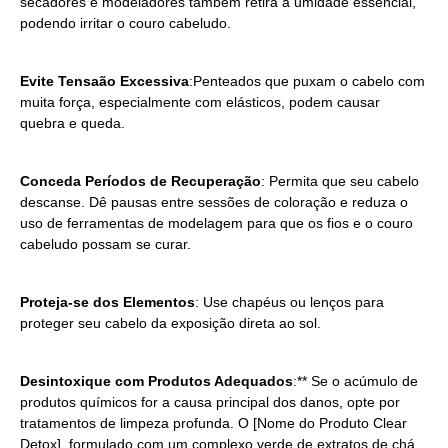
secadores e modeladores também retira a umidade essencial,
podendo irritar o couro cabeludo.
Evite Tensaão Excessiva
:Penteados que puxam o cabelo com
muita força, especialmente com elásticos, podem causar
quebra e queda.
Conceda Períodos de Recuperação
: Permita que seu cabelo
descanse. Dê pausas entre sessões de coloração e reduza o
uso de ferramentas de modelagem para que os fios e o couro
cabeludo possam se curar.
Proteja-se dos Elementos
: Use chapéus ou lenços para
proteger seu cabelo da exposição direta ao sol.
Desintoxique com Produtos Adequados
:** Se o acúmulo de
produtos químicos for a causa principal dos danos, opte por
tratamentos de limpeza profunda. O [Nome do Produto Clear
Detox], formulado com um complexo verde de extratos de chá