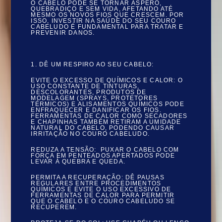
O CABELO PODE SE TORNAR ÁSPERO,
QUEBRADIÇO E SEM VIDA, AFETANDO ATÉ
MESMO OS NOVOS FIOS QUE CRESCEM. POR
ISSO, INVESTIR NA SAÚDE DO SEU COURO
CABELUDO É FUNDAMENTAL PARA TRATAR E
PREVENIR DANOS.
1.
DÊ UM RESPIRO AO SEU CABELO
:
EVITE O EXCESSO DE QUÍMICOS E CALOR
: O
USO CONSTANTE DE TINTURAS,
DESCOLORANTES, PRODUTOS DE
MODELAGEM (SPRAYS, PROTETORES
TÉRMICOS) E ALISAMENTOS QUÍMICOS PODE
ENFRAQUECER E DANIFICAR OS FIOS.
FERRAMENTAS DE CALOR COMO SECADORES
E CHAPINHAS TAMBÉM RETIRAM A UMIDADE
NATURAL DO CABELO, PODENDO CAUSAR
IRRITAÇÃO NO COURO CABELUDO.
REDUZA A TENSÃO:
PUXAR O CABELO COM
FORÇA EM PENTEADOS APERTADOS PODE
LEVAR À QUEBRA E QUEDA.
PERMITA A RECUPERAÇÃO:
DÊ PAUSAS
REGULARES ENTRE PROCEDIMENTOS
QUÍMICOS E EVITE O USO EXCESSIVO DE
FERRAMENTAS DE CALOR PARA PERMITIR
QUE O CABELO E O COURO CABELUDO SE
RECUPEREM.