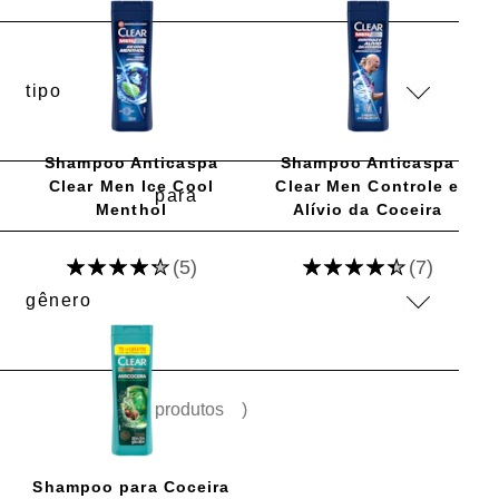
Shampoo Anticaspa
Shampoo Anticaspa
Clear Men Ice Cool
Clear Men Controle e
para
Menthol
Alívio da Coceira
A
A
(5)
(7)
classificação
classificação
média
média
deste
deste
Shampoo
Shampoo
Anticaspa
Anticaspa
Clear
Clear
Men
Men
Ice
Controle
(
3 produtos
)
Cool
e
Menthol
Alívio
é
da
4.2
Coceira
Shampoo para Coceira
de
é