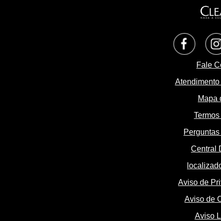
Opens i
Fale C
Atendimento
Mapa d
Termos
Perguntas 
Central 
localizado
Aviso de Pr
Aviso de 
Definições