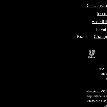
Aviso L
Descadastra
Inscr
Acessibi
Local
Brasil
Change
Unilev
© 202
Todos 
WhatsApp: +55 
segunda-feira a
8h às 20h e sá