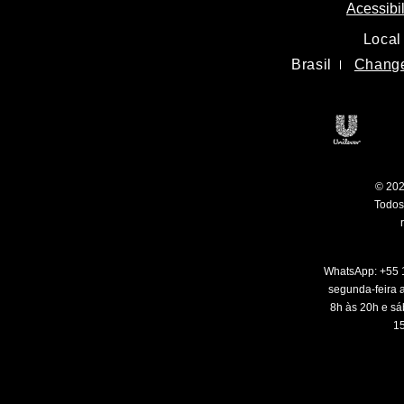
Acessibi
Local
Brasil
Change
© 202
Todos 
WhatsApp: +55 
segunda-feira a
8h às 20h e sá
15