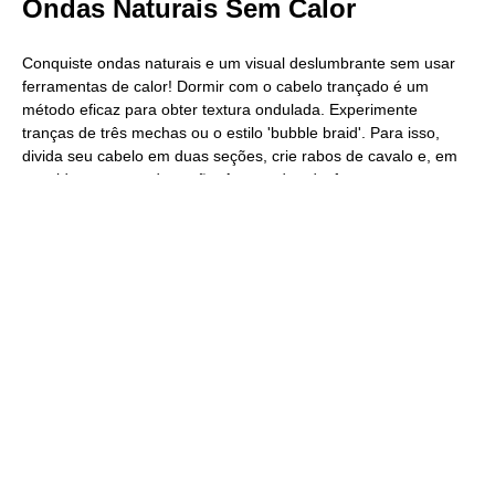
Ondas Naturais Sem Calor
Conquiste ondas naturais e um visual deslumbrante sem usar
ferramentas de calor! Dormir com o cabelo trançado é um
método eficaz para obter textura ondulada. Experimente
tranças de três mechas ou o estilo 'bubble braid'. Para isso,
divida seu cabelo em duas seções, crie rabos de cavalo e, em
seguida, trance cada seção. Ao acordar, desfaça as tranças,
solte os fios com os dedos para dar volume e admire seu novo
look ondulado e cheio de vida!
See also