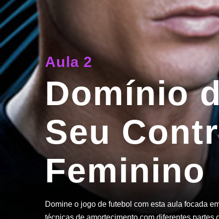
Aula 2
Domínio d
Seu Contr
Feminino
Domine o jogo de futebol com esta aula focada em 
técnicas de amortecimento com diferentes partes d