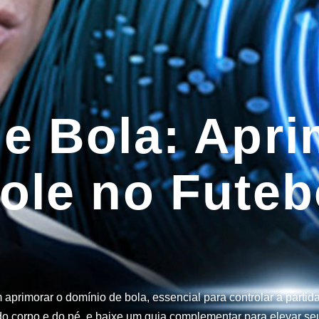
e Bola: Apri
ole no Futeb
aprimorar o domínio de bola, essencial para controlar a partid
o corpo e do pé, e baixe um guia complementar para elevar seu