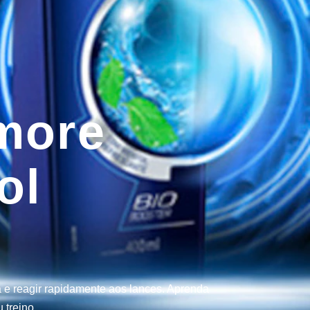
more
ol
a e reagir rapidamente aos lances. Aprenda
 treino.