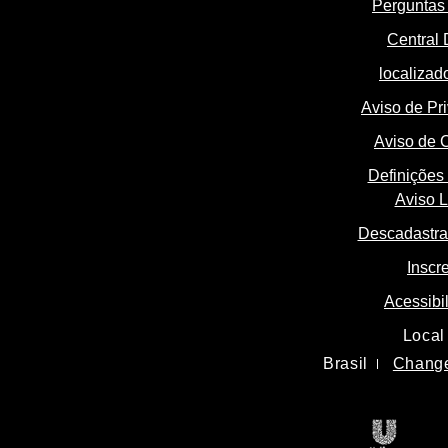
Perguntas 
Central 
localizado
Aviso de Pr
Aviso de 
Definições
Aviso L
Descadastra
Inscr
Acessibi
Local
Brasil
Change
Unilev