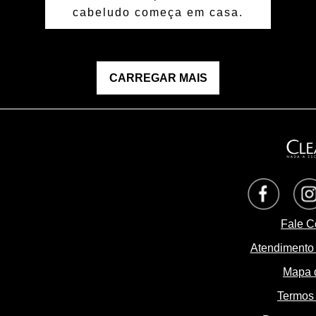
cabeludo começa em casa.
CARREGAR MAIS
Opens i
Fale C
Atendimento
Mapa d
Termos