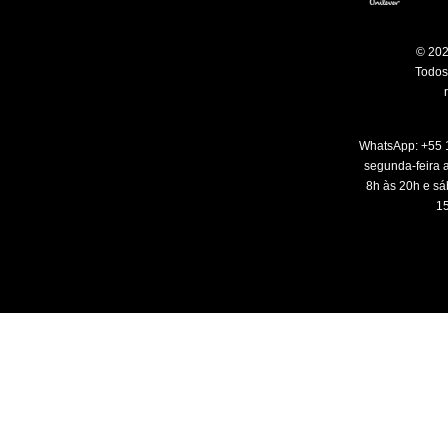
© 202
Todos 
WhatsApp: +55 
segunda-feira a
8h às 20h e sá
15