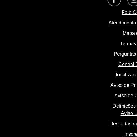
Fale C
Atendimento
Mapa d
Termos
Perguntas 
Central 
localizado
Aviso de Pr
Aviso de 
Definições
Aviso L
Descadastra
Inscr