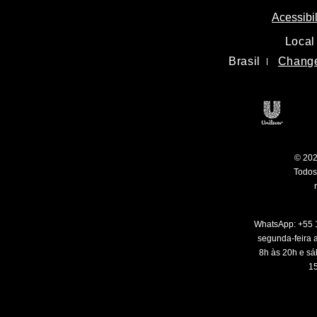
Acessibi
Local
Brasil
Change
Unilev
© 202
Todos 
WhatsApp: +55 
segunda-feira a
8h às 20h e sá
15