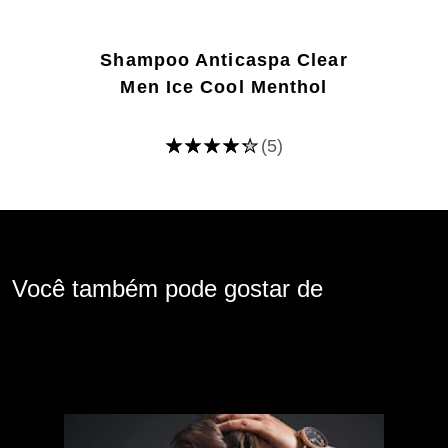
Shampoo Anticaspa Clear
Men Ice Cool Menthol
(5)
A
classificação
média
deste
Shampoo
Anticaspa
Clear
Men
Ice
Você também pode gostar de
Cool
Menthol
é
4.2
de
5
de
5
classificações.